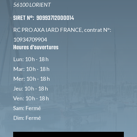
56100 LORIENT
SIRET N°: 90993712000014
RC PRO AXA IARD FRANCE, contrat N°:
10934709904
Heures d'ouvertures
Lun: 10 h - 18 h
Mar: 10 h - 18 h
Mer: 10 h - 18 h
Jeu: 10 h - 18 h
Ven: 10 h - 18 h
Sam: Fermé
Dim: Fermé